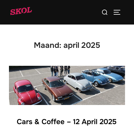
Ga
Zoek
naar
TOGGLE
naar:
de
inhoud
Maand:
april 2025
Cars & Coffee – 12 April 2025