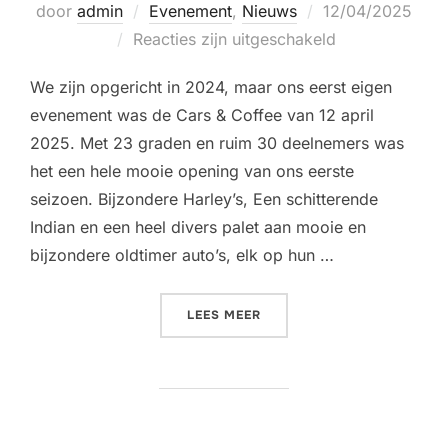
Geplaatst
door
admin
Evenement
,
Nieuws
12/04/2025
op
Reacties zijn uitgeschakeld
We zijn opgericht in 2024, maar ons eerst eigen
evenement was de Cars & Coffee van 12 april
2025. Met 23 graden en ruim 30 deelnemers was
het een hele mooie opening van ons eerste
seizoen. Bijzondere Harley’s, Een schitterende
Indian en een heel divers palet aan mooie en
bijzondere oldtimer auto’s, elk op hun …
“CARS & COFFEE – 12 APRI
LEES MEER