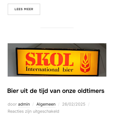
“CARS & COFFEE – 12 APRIL 2025”
LEES MEER
Bier uit de tijd van onze oldtimers
Geplaatst
door
admin
Algemeen
26/02/2025
op
Reacties zijn uitgeschakeld