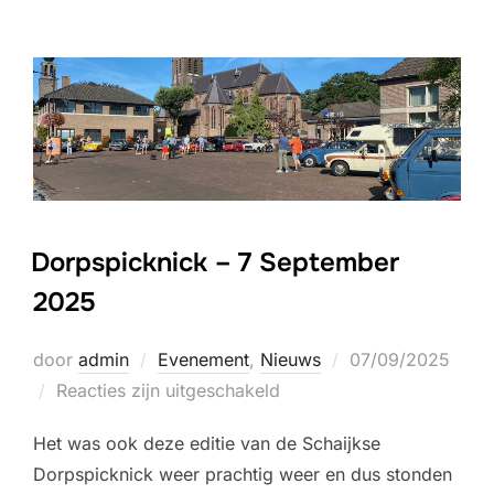
Dorpspicknick – 7 September
2025
Geplaatst
door
admin
Evenement
,
Nieuws
07/09/2025
op
Reacties zijn uitgeschakeld
Het was ook deze editie van de Schaijkse
Dorpspicknick weer prachtig weer en dus stonden