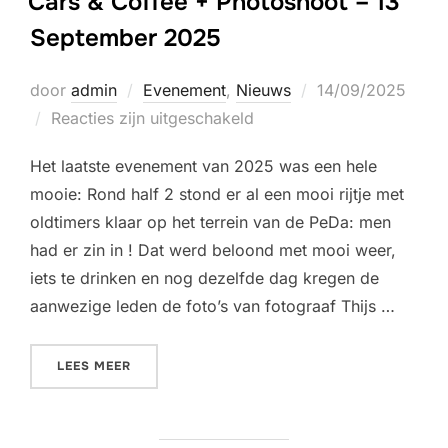
Cars & Coffee + Photoshoot – 13
September 2025
Geplaatst
door
admin
Evenement
,
Nieuws
14/09/2025
op
Reacties zijn uitgeschakeld
Het laatste evenement van 2025 was een hele
mooie: Rond half 2 stond er al een mooi rijtje met
oldtimers klaar op het terrein van de PeDa: men
had er zin in ! Dat werd beloond met mooi weer,
iets te drinken en nog dezelfde dag kregen de
aanwezige leden de foto’s van fotograaf Thijs …
“CARS & COFFEE + PHOTOSHOOT – 13 SEPTEM
LEES MEER