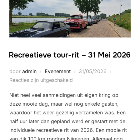
Recreatieve tour-rit – 31 Mei 2026
Geplaatst
door
admin
Evenement
31/05/2026
op
Reacties zijn uitgeschakeld
Niet heel veel aanmeldingen uit eigen kring op
deze mooie dag, maar wel nog enkele gasten,
waardoor het weer gezellig verzamelen was. Een
half uur later dan gepland werd er gestart met de
Individuele recreatieve rit van 2026. Een mooie rit
van dik 100 km rondom Nijmegen. Allemaal nog