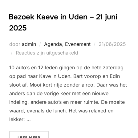
Bezoek Kaeve in Uden – 21 juni
2025
Geplaatst
door
admin
Agenda
,
Evenement
21/06/2025
op
Reacties zijn uitgeschakeld
10 auto’s en 12 leden gingen op de hete zaterdag
op pad naar Kave in Uden. Bart voorop en Edin
sloot af. Mooi kort ritje zonder airco. Daar was het
anders dan de vorige keer met een nieuwe
indeling, andere auto’s en meer ruimte. De moeite
waard, evenals de lunch. Het was relaxed en
lekker; …
“BEZOEK KAEVE IN UDEN – 21 JUNI 2025”
LEES MEER