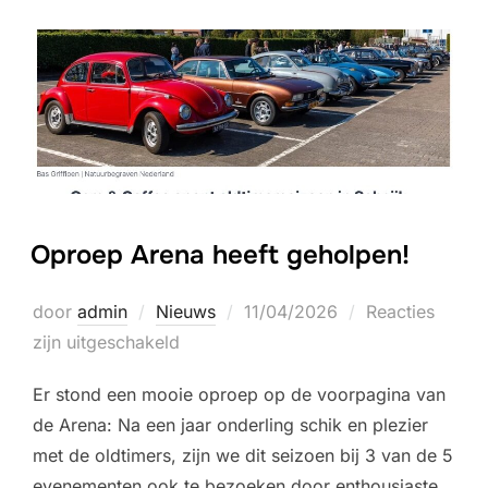
Oproep Arena heeft geholpen!
Geplaatst
door
admin
Nieuws
11/04/2026
Reacties
op
zijn uitgeschakeld
Er stond een mooie oproep op de voorpagina van
de Arena: Na een jaar onderling schik en plezier
met de oldtimers, zijn we dit seizoen bij 3 van de 5
evenementen ook te bezoeken door enthousiaste