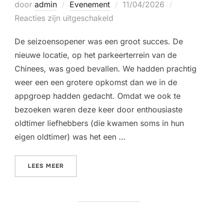
Geplaatst
door
admin
Evenement
11/04/2026
op
Reacties zijn uitgeschakeld
De seizoensopener was een groot succes. De
nieuwe locatie, op het parkeerterrein van de
Chinees, was goed bevallen. We hadden prachtig
weer een een grotere opkomst dan we in de
appgroep hadden gedacht. Omdat we ook te
bezoeken waren deze keer door enthousiaste
oldtimer liefhebbers (die kwamen soms in hun
eigen oldtimer) was het een …
“CARS & COFFEE – 11 APRIL 2026”
LEES MEER