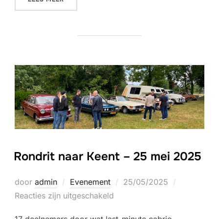
Rondrit naar Keent – 25 mei 2025
Geplaatst
door
admin
Evenement
25/05/2025
op
Reacties zijn uitgeschakeld
17 deelnemers door wat last-minute cabrio